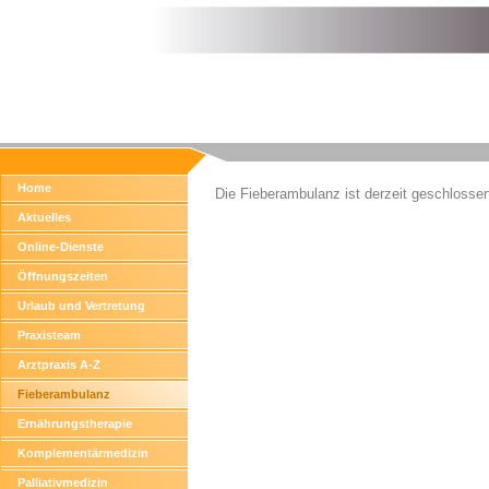
Home
Die Fieberambulanz ist derzeit geschlossen
Aktuelles
Online-Dienste
Öffnungszeiten
Urlaub und Vertretung
Praxisteam
Arztpraxis A-Z
Fieberambulanz
Ernährungstherapie
Komplementärmedizin
Palliativmedizin